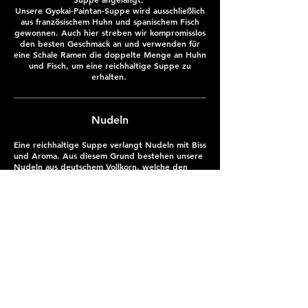
Unsere Gyokai-Paintan-Suppe wird ausschließlich
aus französischem Huhn und spanischem Fisch
gewonnen. Auch hier streben wir kompromisslos
den besten Geschmack an und verwenden für
eine Schale Ramen die doppelte Menge an Huhn
und Fisch, um eine reichhaltige Suppe zu
erhalten.
Nudeln
Eine reichhaltige Suppe verlangt Nudeln mit Biss
und Aroma. Aus diesem Grund bestehen unsere
Nudeln aus deutschem Vollkorn, welche den
Nudeln ihr Aroma verleihen, sowie italienischen
Weizen, die für den charakteristischen Biss
(japanisch: "mochi-mochi") sorgen.
Um der kräftigen Tsukemen-Suppe gerecht zu
werden und deren Potential auszuschöpfen,
schneiden wir die Nudeln breit. Für die zarte
Ramen-Suppe schneiden wir diese etwas feiner.
So fangen sie die Suppe besser auf.
Ebenso wie die Suppe enthalten auch die
Nudeln keinerlei Zusatzstoffe, sondern bestehen
nur aus Weizen, Wasser, Salz und Laugenwasser
(Kansui).